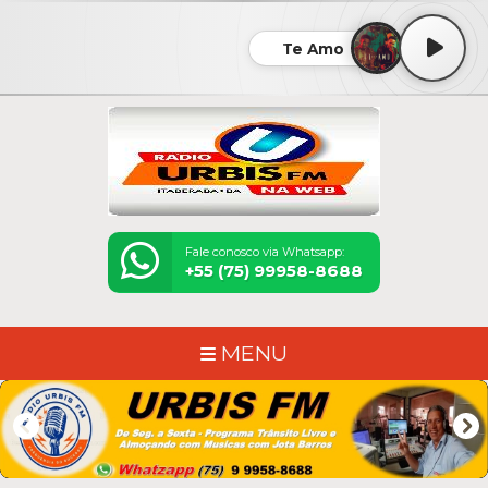
Te Amo
Fale conosco via Whatsapp:
+55 (75) 99958-8688
MENU